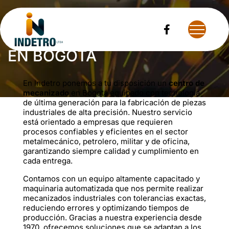
CENTRO DE MECANIZADO
EN BOGOTÁ
En Indetro ponemos a tu disposición un
centro de
mecanizado
en Bogotá equipado con tecnología
de última generación para la fabricación de piezas
industriales de alta precisión. Nuestro servicio
está orientado a empresas que requieren
procesos confiables y eficientes en el sector
metalmecánico, petrolero, militar y de oficina,
garantizando siempre calidad y cumplimiento en
cada entrega.
Contamos con un equipo altamente capacitado y
maquinaria automatizada que nos permite realizar
mecanizados industriales con tolerancias exactas,
reduciendo errores y optimizando tiempos de
producción. Gracias a nuestra experiencia desde
1970, ofrecemos soluciones que se adaptan a los